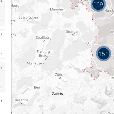
169
en
151
en
en