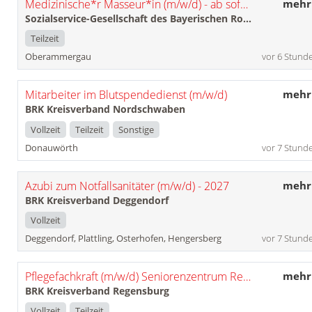
Medizinische*r Masseur*in (m/w/d) - ab sofort -
mehr
Sozialservice-Gesellschaft des Bayerischen Roten Kreuzes GmbH
Teilzeit
Oberammergau
vor 6 Stund
Mitarbeiter im Blutspendedienst (m/w/d)
mehr
BRK Kreisverband Nordschwaben
Vollzeit
Teilzeit
Sonstige
Donauwörth
vor 7 Stund
Azubi zum Notfallsanitäter (m/w/d) - 2027
mehr
BRK Kreisverband Deggendorf
Vollzeit
Deggendorf, Plattling, Osterhofen, Hengersberg
vor 7 Stund
Pflegefachkraft (m/w/d) Seniorenzentrum Regenstauf
mehr
BRK Kreisverband Regensburg
Vollzeit
Teilzeit