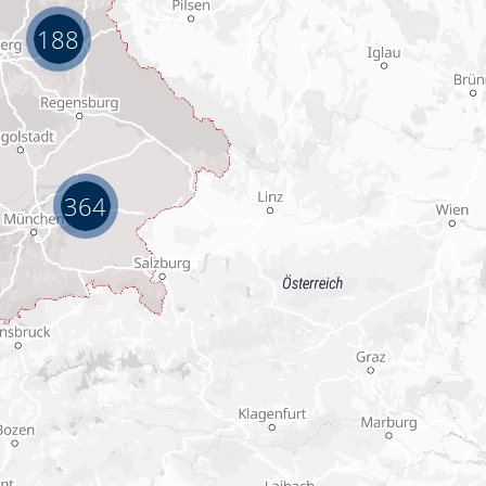
188
364