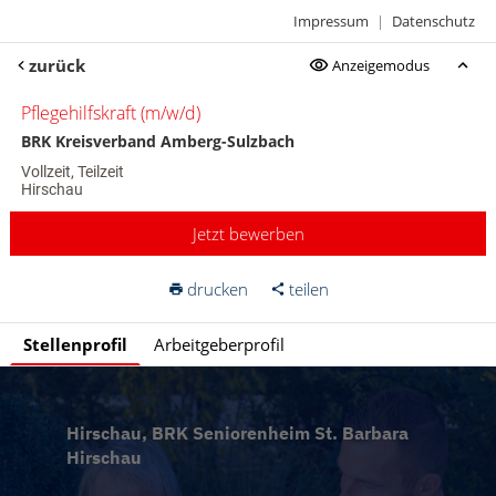
Impressum
|
Datenschutz
zurück
Anzeigemodus
Pflegehilfskraft (m/w/d)
BRK Kreisverband Amberg-Sulzbach
Vollzeit, Teilzeit
Hirschau
Jetzt bewerben
drucken
teilen
Stellenprofil
Arbeitgeberprofil