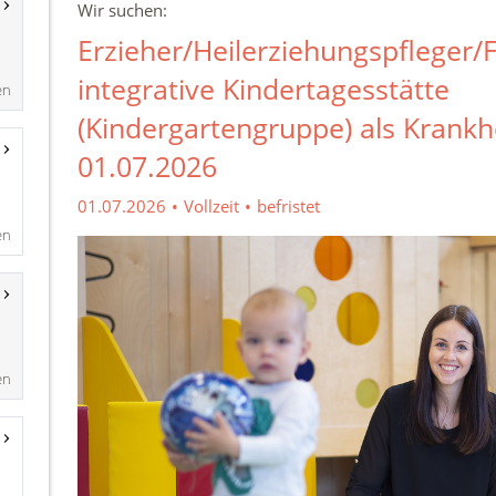
en
en
en