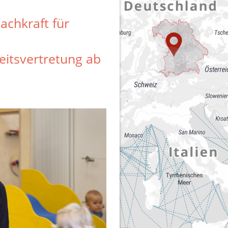
170
186
364
154