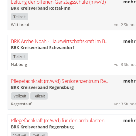
Leitung der offenen Ganztagsschule (m/w/d)
mehr
BRK Kreisverband Rottal-Inn
Teilzeit
Wittibreut
vor 2 Stund
BRK Arche Noah - Hauswirtschaftskraft im Bereich Reinigung (m/w/d)
mehr
BRK Kreisverband Schwandorf
Teilzeit
Nabburg
vor 3 Stund
Pflegefachkraft (m/w/d) Seniorenzentrum Regenstauf
mehr
BRK Kreisverband Regensburg
Vollzeit
Teilzeit
Regenstauf
vor 3 Stund
Pflegefachkraft (m/w/d) für den ambulanten Pflegedienst Wiesent
mehr
BRK Kreisverband Regensburg
Vollzeit
Teilzeit