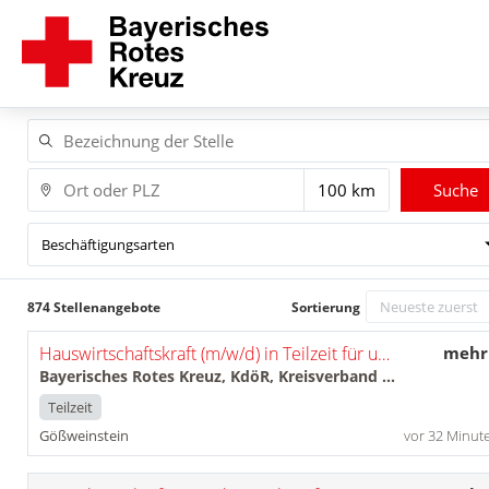
Suche
Beschäftigungsarten
874 Stellenangebote
Sortierung
Hauswirtschaftskraft (m/w/d) in Teilzeit für unseren ambulanten Pflege- und Betreuungsdienst im Seniorenzentrum in Gößweinstein
mehr
Bayerisches Rotes Kreuz, KdöR, Kreisverband Forchheim
Teilzeit
Gößweinstein
vor 32 Minut