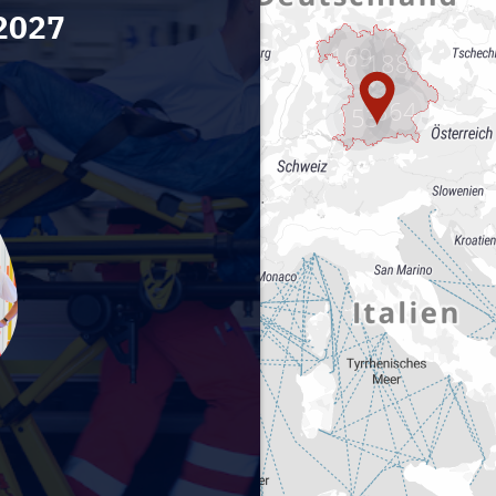
169
188
364
153