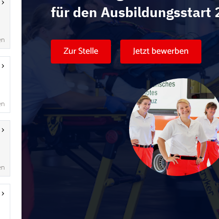
en
en
en