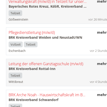
Verwaltungskraft (m/w/d) in Teilzeit für unser Seniorenzentrum in Gößweinstein
mehr
Bayerisches Rotes Kreuz, KdöR, Kreisverband Forchheim
Teilzeit
Gößweinstein
vor 26 Minut
Pflegedienstleitung (m/w/d)
mehr
BRK Kreisverband Weiden und Neustadt/WN
Vollzeit
Teilzeit
Eschenbach
vor 2 Stund
Leitung der offenen Ganztagsschule (m/w/d)
mehr
BRK Kreisverband Rottal-Inn
Teilzeit
Wittibreut
vor 4 Stund
BRK Arche Noah - Hauswirtschaftskraft im Bereich Reinigung (m/w/d)
mehr
BRK Kreisverband Schwandorf
Teilzeit