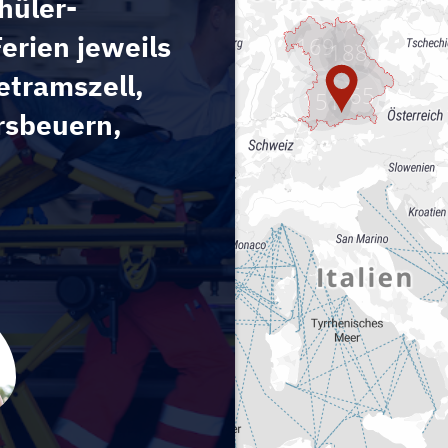
169
188
365
151