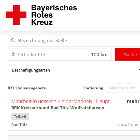
Suche
Beschäftigungsarten
873 Stellenangebote
Sortierung
Mitarbeit in unseren KleiderMärkten - Hauptstandort Bad Tölz (m/w/d)
mehr
BRK Kreisverband Bad Tölz-Wolfratshausen
Teilzeit
Bad Tölz
vor 4 Stund