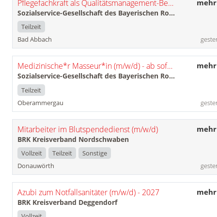
Pflegefachkraft als Qualitätsmanagement-Beauftragte*r (m/w/d)
mehr
Sozialservice-Gesellschaft des Bayerischen Roten Kreuzes GmbH
Teilzeit
Bad Abbach
geste
Medizinische*r Masseur*in (m/w/d) - ab sofort -
mehr
Sozialservice-Gesellschaft des Bayerischen Roten Kreuzes GmbH
Teilzeit
Oberammergau
geste
Mitarbeiter im Blutspendedienst (m/w/d)
mehr
BRK Kreisverband Nordschwaben
Vollzeit
Teilzeit
Sonstige
Donauwörth
geste
Azubi zum Notfallsanitäter (m/w/d) - 2027
mehr
BRK Kreisverband Deggendorf
Vollzeit