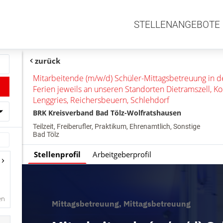
STELLENANGEBOTE
zurück
Mitarbeitende (m/w/d) Schüler-Mittagsbetreuung in 
Ferien jeweils an unseren Standorten Dietramszell, Ko
Lenggries, Reichersbeuern, Schlehdorf
BRK Kreisverband Bad Tölz-Wolfratshausen
Teilzeit, Freiberufler, Praktikum, Ehrenamtlich, Sonstige
Bad Tölz
Stellenprofil
Arbeitgeberprofil
en