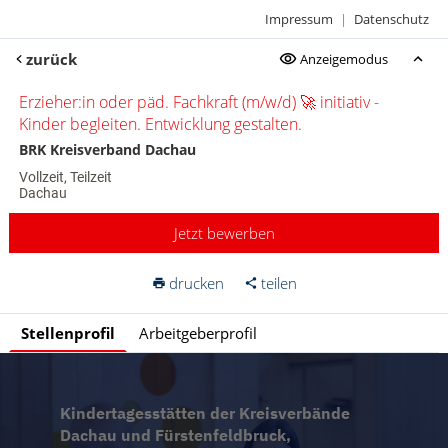
Impressum
|
Datenschutz
zurück
Anzeigemodus
Erzieher:in oder päd. Fachkraft (m/w/d) 🚀 initiativ -
Kinder begleiten. Entwicklung gestalten.
BRK Kreisverband Dachau
Vollzeit, Teilzeit
Dachau
Jetzt bewerben
drucken
teilen
Stellenprofil
Arbeitgeberprofil