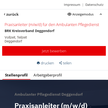
Impressum
|
Datenschutz
zurück
Anzeigemodus
Praxisanleiter (m/w/d) für den Ambulanten Pflegedienst
BRK Kreisverband Deggendorf
Vollzeit, Teilzeit
Deggendorf
Jetzt bewerben
drucken
teilen
Stellenprofil
Arbeitgeberprofil