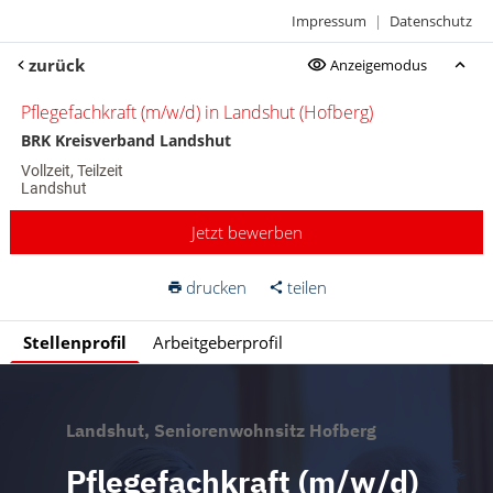
Impressum
|
Datenschutz
zurück
Anzeigemodus
Pflegefachkraft (m/w/d) in Landshut (Hofberg)
BRK Kreisverband Landshut
Vollzeit, Teilzeit
Landshut
Jetzt bewerben
drucken
teilen
Stellenprofil
Arbeitgeberprofil