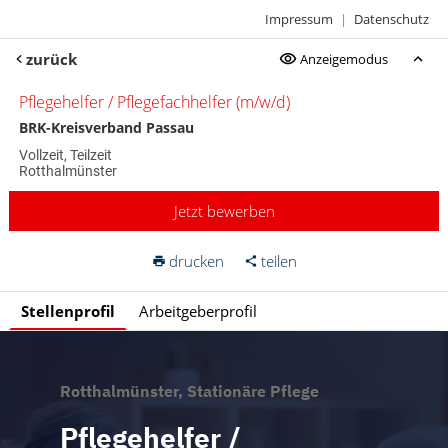
Impressum
|
Datenschutz
zurück
Anzeigemodus
Pflegehelfer / Pflegefachhelfer (m/w/d)
BRK-Kreisverband Passau
Vollzeit, Teilzeit
Rotthalmünster
Jetzt bewerben
drucken
teilen
Stellenprofil
Arbeitgeberprofil