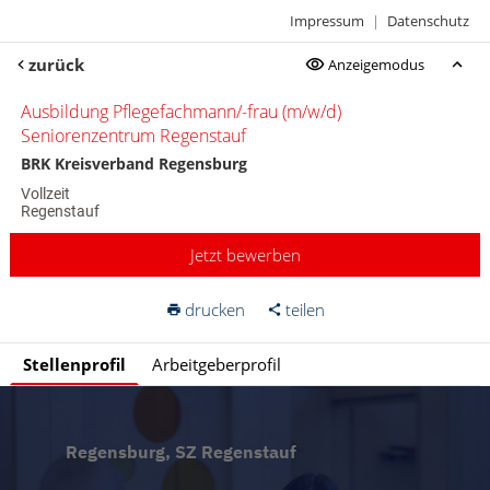
Impressum
|
Datenschutz
zurück
Anzeigemodus
Ausbildung Pflegefachmann/-frau (m/w/d)
Seniorenzentrum Regenstauf
BRK Kreisverband Regensburg
Vollzeit
Regenstauf
Jetzt bewerben
drucken
teilen
Stellenprofil
Arbeitgeberprofil