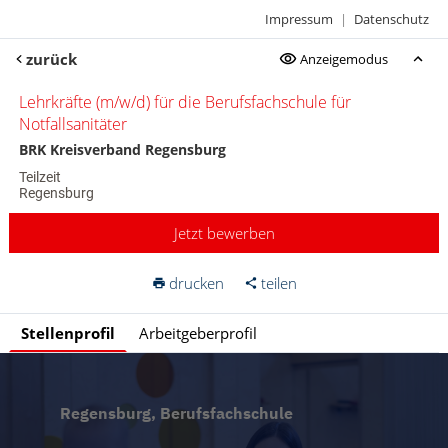
Impressum
|
Datenschutz
zurück
Anzeigemodus
Lehrkräfte (m/w/d) für die Berufsfachschule für
Notfallsanitäter
BRK Kreisverband Regensburg
Teilzeit
Regensburg
Jetzt bewerben
drucken
teilen
Stellenprofil
Arbeitgeberprofil