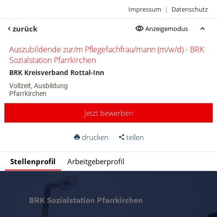
Impressum
|
Datenschutz
zurück
Anzeigemodus
Auszubildende zur/m Pflegefachfrau/mann (m/w/d) - BRK
Sozialstation Pfarrkirchen
BRK Kreisverband Rottal-Inn
Vollzeit, Ausbildung
Pfarrkirchen
Jetzt bewerben
drucken
teilen
Stellenprofil
Arbeitgeberprofil