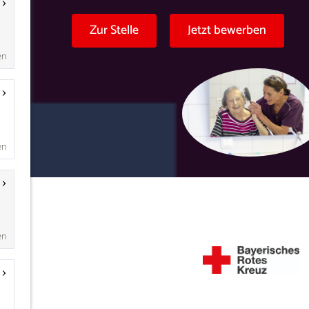
en
en
en