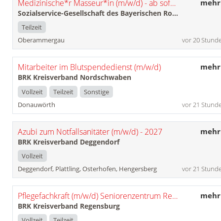
Medizinische*r Masseur*in (m/w/d) - ab sofort -
mehr
Sozialservice-Gesellschaft des Bayerischen Roten Kreuzes GmbH
Teilzeit
Oberammergau
vor 20 Stund
Mitarbeiter im Blutspendedienst (m/w/d)
mehr
BRK Kreisverband Nordschwaben
Vollzeit
Teilzeit
Sonstige
Donauwörth
vor 21 Stund
Azubi zum Notfallsanitäter (m/w/d) - 2027
mehr
BRK Kreisverband Deggendorf
Vollzeit
Deggendorf, Plattling, Osterhofen, Hengersberg
vor 21 Stund
Pflegefachkraft (m/w/d) Seniorenzentrum Regenstauf
mehr
BRK Kreisverband Regensburg
Vollzeit
Teilzeit