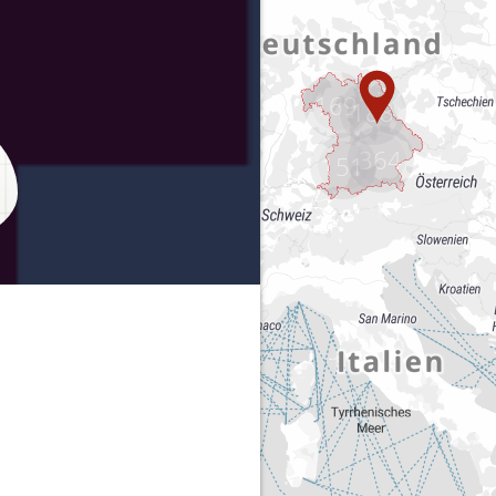
169
188
364
151