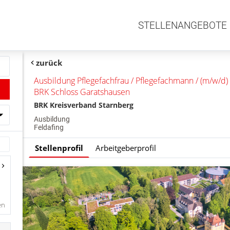
STELLENANGEBOTE
zurück
Ausbildung Pflegefachfrau / Pflegefachmann / (m/w/d)
BRK Schloss Garatshausen
BRK Kreisverband Starnberg
Ausbildung
Feldafing
Stellenprofil
Arbeitgeberprofil
en