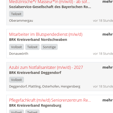
Medizinische*r Masseur*in (m/w/d) - ab sofort -
mehr
Sozialservice-Gesellschaft des Bayerischen Roten Kreuzes GmbH
Teilzeit
Oberammergau
vor 18 Stund
Mitarbeiter im Blutspendedienst (m/w/d)
mehr
BRK Kreisverband Nordschwaben
Vollzeit
Teilzeit
Sonstige
Donauwörth
vor 18 Stund
Azubi zum Notfallsanitäter (m/w/d) - 2027
mehr
BRK Kreisverband Deggendorf
Vollzeit
Deggendorf, Plattling, Osterhofen, Hengersberg
vor 18 Stund
Pflegefachkraft (m/w/d) Seniorenzentrum Regenstauf
mehr
BRK Kreisverband Regensburg
Vollzeit
Teilzeit