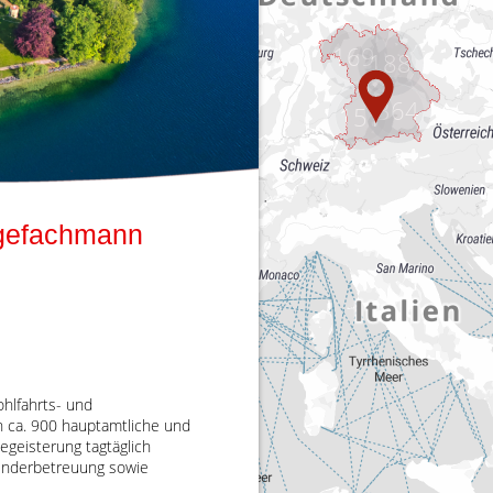
169
188
364
151