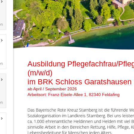
en
en
en