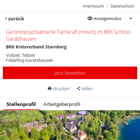
Impressum
|
Datenschutz
zurück
Anzeigemodus
Gerontopsychiatrische Fachkraft (m/w/d) im BRK Schloss
Garatshausen
BRK Kreisverband Starnberg
Vollzeit, Teilzeit
Feldafing-Garatshausen
Jetzt bewerben
drucken
teilen
Stellenprofil
Arbeitgeberprofil