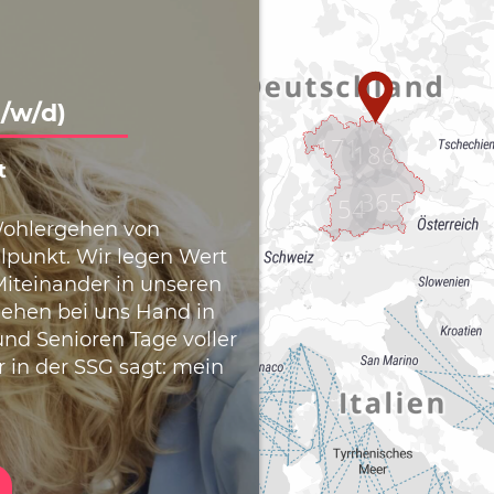
171
186
365
154