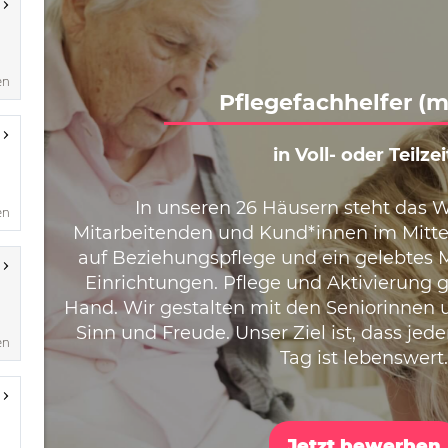
en
en
en