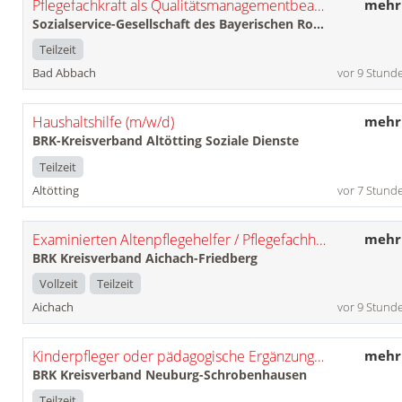
Pflegefachkraft als Qualitätsmanagementbeauftragte*r (m/w/d)
mehr
Sozialservice-Gesellschaft des Bayerischen Roten Kreuzes GmbH
Teilzeit
Bad Abbach
vor 9 Stund
Haushaltshilfe (m/w/d)
mehr
BRK-Kreisverband Altötting Soziale Dienste
Teilzeit
Altötting
vor 7 Stund
Examinierten Altenpflegehelfer / Pflegefachhelfer (m/w/d)
mehr
BRK Kreisverband Aichach-Friedberg
Vollzeit
Teilzeit
Aichach
vor 9 Stund
Kinderpfleger oder pädagogische Ergänzungskraft (m/w/d) für den Hort Lummerland
mehr
BRK Kreisverband Neuburg-Schrobenhausen
Teilzeit