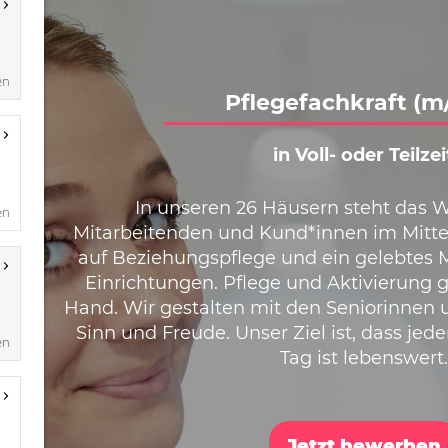
en
en
en