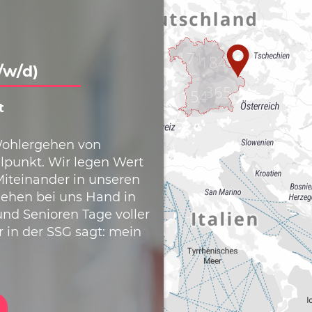
171
184
365
154