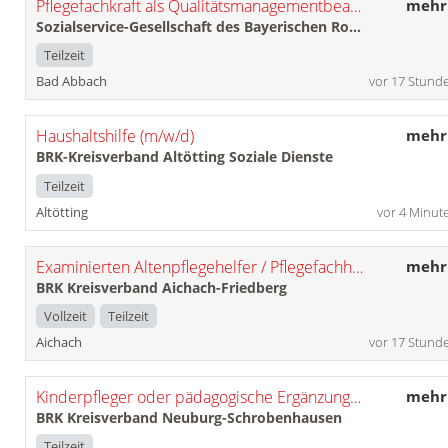
Pflegefachkraft als Qualitätsmanagementbeauftragte*r (m/w/d)
mehr
Sozialservice-Gesellschaft des Bayerischen Roten Kreuzes GmbH
Teilzeit
Bad Abbach
vor 17 Stund
Haushaltshilfe (m/w/d)
mehr
BRK-Kreisverband Altötting Soziale Dienste
Teilzeit
Altötting
vor 4 Minut
Examinierten Altenpflegehelfer / Pflegefachhelfer (m/w/d)
mehr
BRK Kreisverband Aichach-Friedberg
Vollzeit
Teilzeit
Aichach
vor 17 Stund
Kinderpfleger oder pädagogische Ergänzungskraft (m/w/d) für den Hort Lummerland
mehr
BRK Kreisverband Neuburg-Schrobenhausen
Teilzeit