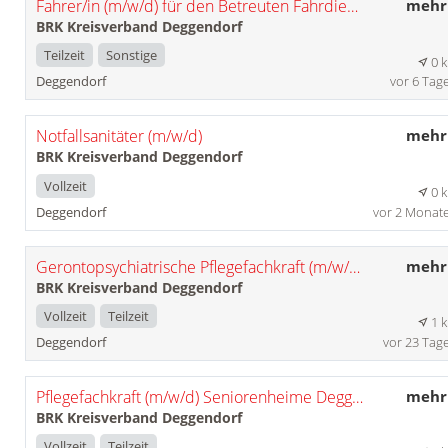
Fahrer/in (m/w/d) für den Betreuten Fahrdienst
mehr
BRK Kreisverband Deggendorf
Teilzeit
Sonstige
0 
Deggendorf
vor 6 Tag
Notfallsanitäter (m/w/d)
mehr
BRK Kreisverband Deggendorf
Vollzeit
0 
Deggendorf
vor 2 Monat
Gerontopsychiatrische Pflegefachkraft (m/w/d) als Funktionsstelle
mehr
BRK Kreisverband Deggendorf
Vollzeit
Teilzeit
1 
Deggendorf
vor 23 Tag
Pflegefachkraft (m/w/d) Seniorenheime Deggendorf
mehr
BRK Kreisverband Deggendorf
Vollzeit
Teilzeit