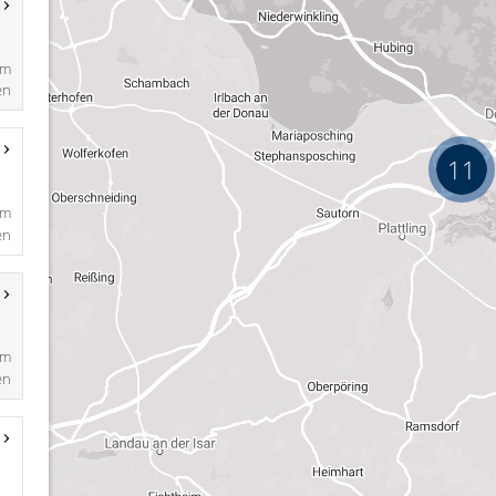
km
en
11
km
en
km
en